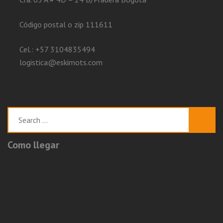
Código postal o zip 111611
Cel.: +57 3104835494
logistica@eskimots.com
Search
for:
Como llegar