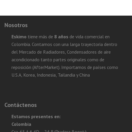
Nosotros
Eskimo
tiene más de
8 años
de vida comercial en
Colombia. Contamos con una larga trayectoria dentro
del Mercado de Radiadores, Condensadores de aire
acondicionado tanto partes originales como de
reposición (AfterMarket). Importamos de países como
U.S.A, Korea, Indonesia, Tailandia y China
Contáctenos
Estamos presentes en:
Colombia
Cra. 65 A # 4D – 24 B/Pradera Bogotá