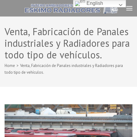
Skip
English
to
Eskimo Radiadores
content
Venta de Radiadores e Intercambiadores de calor
(Press
Venta, Fabricación de Panales
Enter)
industriales y Radiadores para
todo tipo de vehículos.
Home
>
Venta, Fabricación de Panales industriales y Radiadores para
todo tipo de vehículos.