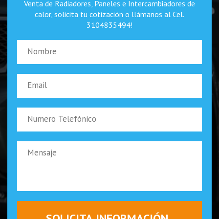
Venta de Radiadores, Paneles e Intercambiadores de
calor, solicita tu cotización o llámanos al Cel.
3104835494!