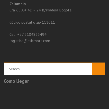
Colombia
Cra. 65 A # 4D – 24 B/Pradera Bogotá
Código postal o zip 111611
Cel.: +57 3104835494
logistica@eskimots.com
Search
for:
Como llegar