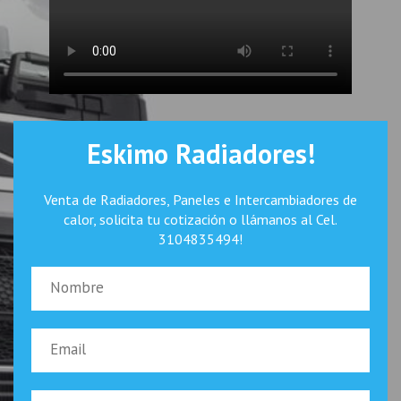
Eskimo Radiadores!
Venta de Radiadores, Paneles e Intercambiadores de
calor, solicita tu cotización o llámanos al Cel.
3104835494!