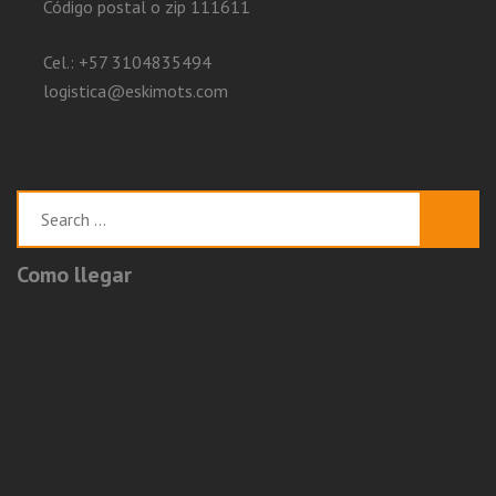
Código postal o zip 111611
Cel.: +57 3104835494
logistica@eskimots.com
Search
for:
Como llegar