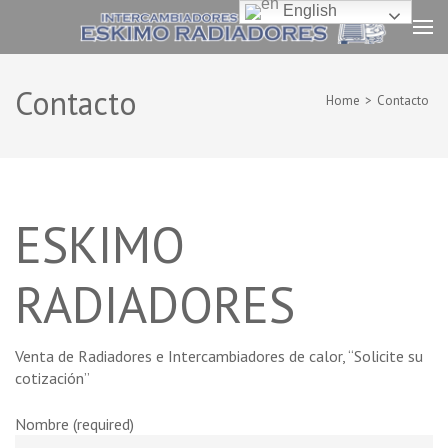
Skip
English
to
Eskimo Radiadores
content
Venta de Radiadores e Intercambiadores de calor
(Press
Contacto
Enter)
Home
>
Contacto
ESKIMO
RADIADORES
Venta de Radiadores e Intercambiadores de calor, “Solicite su
cotización”
Nombre (required)